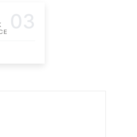
03
K
CE