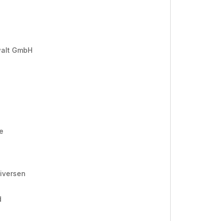
walt GmbH
re
diversen
d